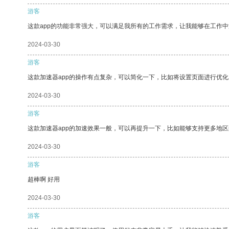
游客
这款app的功能非常强大，可以满足我所有的工作需求，让我能够在工作
2024-03-30
游客
这款加速器app的操作有点复杂，可以简化一下，比如将设置页面进行优化
2024-03-30
游客
这款加速器app的加速效果一般，可以再提升一下，比如能够支持更多地
2024-03-30
游客
超棒啊 好用
2024-03-30
游客