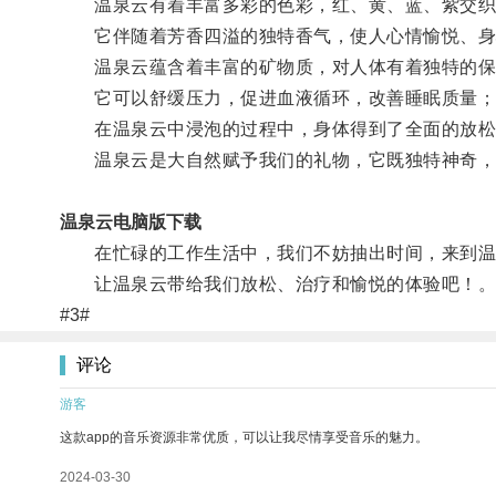
温泉云有着丰富多彩的色彩，红、黄、蓝、紫交织
它伴随着芳香四溢的独特香气，使人心情愉悦、身
温泉云蕴含着丰富的矿物质，对人体有着独特的保
它可以舒缓压力，促进血液循环，改善睡眠质量；
在温泉云中浸泡的过程中，身体得到了全面的放松
温泉云是大自然赋予我们的礼物，它既独特神奇，
温泉云电脑版下载
在忙碌的工作生活中，我们不妨抽出时间，来到温
让温泉云带给我们放松、治疗和愉悦的体验吧！
#3#
评论
游客
这款app的音乐资源非常优质，可以让我尽情享受音乐的魅力。
2024-03-30