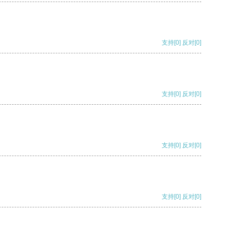
支持
[0]
反对
[0]
支持
[0]
反对
[0]
支持
[0]
反对
[0]
支持
[0]
反对
[0]