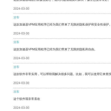
2024-03-30
游客
这款加速器VPM应用程序已经为我们带来了无限的隐私保护和安全性保护
2024-03-30
游客
这款加速器VPM应用程序已经为我们带来了无限的隐私和自由。
2024-03-30
游客
这款软件非常实用，可以帮助我解决很多问题。比如，我可以使用它来查
2024-03-30
游客
这个软件我非常喜欢
2024-03-30