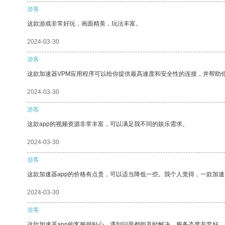
游客
这款游戏非常好玩，画面精美，玩法丰富。
2024-03-30
游客
这款加速器VPM应用程序可以给你提供最高速度和安全性的连接，并帮助
2024-03-30
游客
这款app的视频资源非常丰富，可以满足我不同的娱乐需求。
2024-03-30
游客
这款加速器app的价格有点贵，可以适当降低一些。我个人觉得，一款加速
2024-03-30
游客
这款加速器app的客服很贴心，遇到问题都能及时解决，服务态度非常好。