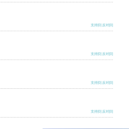
支持
[0]
反对
[0]
支持
[0]
反对
[0]
支持
[0]
反对
[0]
支持
[0]
反对
[0]