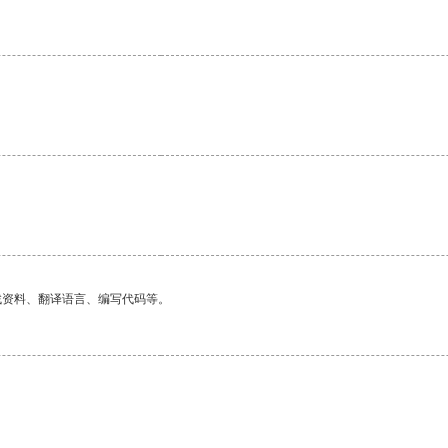
。
找资料、翻译语言、编写代码等。