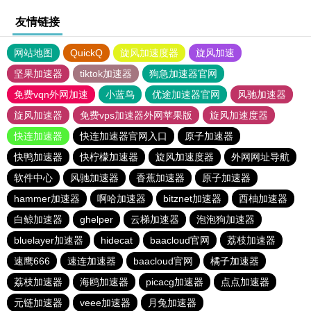
友情链接
网站地图
QuickQ
旋风加速度器
旋风加速
坚果加速器
tiktok加速器
狗急加速器官网
免费vqn外网加速
小蓝鸟
优途加速器官网
风驰加速器
旋风加速器
免费vps加速器外网苹果版
旋风加速度器
快连加速器
快连加速器官网入口
原子加速器
快鸭加速器
快柠檬加速器
旋风加速度器
外网网址导航
软件中心
风驰加速器
香蕉加速器
原子加速器
hammer加速器
啊哈加速器
bitznet加速器
西柚加速器
白鲸加速器
ghelper
云梯加速器
泡泡狗加速器
bluelayer加速器
hidecat
baacloud官网
荔枝加速器
速鹰666
速连加速器
baacloud官网
橘子加速器
荔枝加速器
海鸥加速器
picacg加速器
点点加速器
元链加速器
veee加速器
月兔加速器