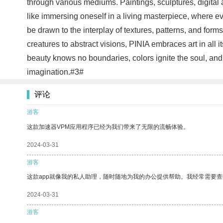
through various mediums. Paintings, sculptures, digital a
like immersing oneself in a living masterpiece, where 
be drawn to the interplay of textures, patterns, and for
creatures to abstract visions, PINIA embraces art in all 
beauty knows no boundaries, colors ignite the soul, and 
imagination.#3#
评论
游客
这款加速器VPM应用程序已经为我们带来了无限的流畅体验。
2024-03-31
游客
这款app就像我的私人助理，随时随地为我的办公提供帮助。我经常需要查
2024-03-31
游客