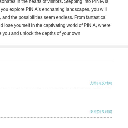
onates in the hearts of visitors. Stepping into PINIA is
 you explore PINIA's enchanting landscapes, you will
, and the possibilities seem endless. From fantastical
nd lose yourself in the captivating world of PINIA, where
ire you and unlock the depths of your own
支持
[0]
反对
[0]
支持
[0]
反对
[0]