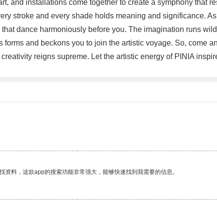
rt, and installations come together to create a symphony that res
every stroke and every shade holds meaning and significance. As
ms that dance harmoniously before you. The imagination runs wild
its forms and beckons you to join the artistic voyage. So, come a
creativity reigns supreme. Let the artistic energy of PINIA insp
找资料，这款app的搜索功能非常强大，能够快速找到我需要的信息。