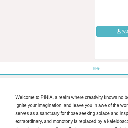
安
简介
Welcome to PINIA, a realm where creativity knows no bo
ignite your imagination, and leave you in awe of the wonde
serves as a sanctuary for those seeking solace and inspi
extraordinary, and monotony is replaced by a kaleidoscop