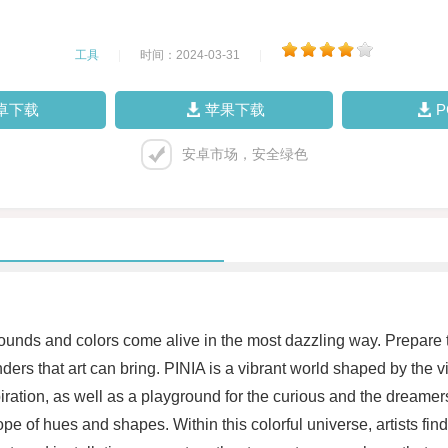
工具
|
时间：2024-03-31
|
卓下载
苹果下载
安卓市场，安全绿色
unds and colors come alive in the most dazzling way. Prepare 
rs that art can bring. PINIA is a vibrant world shaped by the visio
ration, as well as a playground for the curious and the dreamers.
e of hues and shapes. Within this colorful universe, artists fin