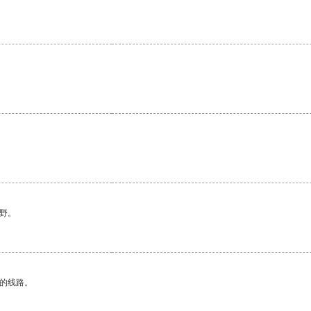
。
野。
区的线路。