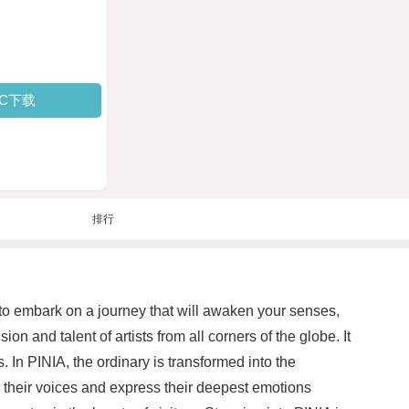
PC下载
排行
to embark on a journey that will awaken your senses,
n and talent of artists from all corners of the globe. It
 In PINIA, the ordinary is transformed into the
d their voices and express their deepest emotions