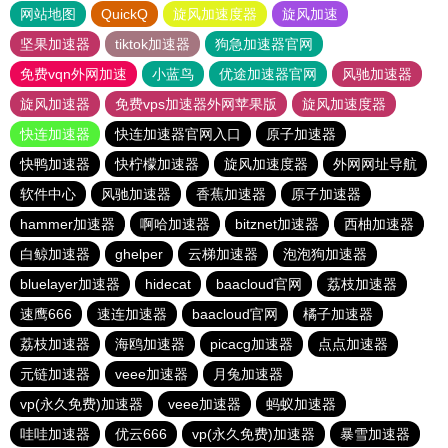
网站地图
QuickQ
旋风加速度器
旋风加速
坚果加速器
tiktok加速器
狗急加速器官网
免费vqn外网加速
小蓝鸟
优途加速器官网
风驰加速器
旋风加速器
免费vps加速器外网苹果版
旋风加速度器
快连加速器
快连加速器官网入口
原子加速器
快鸭加速器
快柠檬加速器
旋风加速度器
外网网址导航
软件中心
风驰加速器
香蕉加速器
原子加速器
hammer加速器
啊哈加速器
bitznet加速器
西柚加速器
白鲸加速器
ghelper
云梯加速器
泡泡狗加速器
bluelayer加速器
hidecat
baacloud官网
荔枝加速器
速鹰666
速连加速器
baacloud官网
橘子加速器
荔枝加速器
海鸥加速器
picacg加速器
点点加速器
元链加速器
veee加速器
月兔加速器
vp(永久免费)加速器
veee加速器
蚂蚁加速器
哇哇加速器
优云666
vp(永久免费)加速器
暴雪加速器