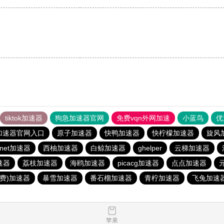
tiktok加速器
狗急加速器官网
免费vqn外网加速
小蓝鸟
优
加速器官网入口
原子加速器
快鸭加速器
快柠檬加速器
旋风
tznet加速器
西柚加速器
白鲸加速器
ghelper
云梯加速器
速器
荔枝加速器
海鸥加速器
picacg加速器
点点加速器
免费)加速器
暴雪加速器
番石榴加速器
青柠加速器
飞兔加速
苹果