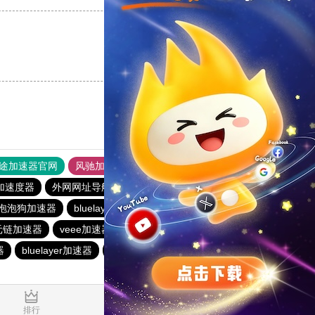
支持
[0]
反对
[0]
途加速器官网
风驰加速器
旋风加速器
加速度器
外网网址导航
软件中心
风驰加速器
泡泡狗加速器
bluelayer加速器
hidecat
baacloud官网
元链加速器
veee加速器
月兔加速器
vp(永久免费)加速器
器
bluelayer加速器
纵云梯加速器
速连加速器
0.029186s
排行
推荐