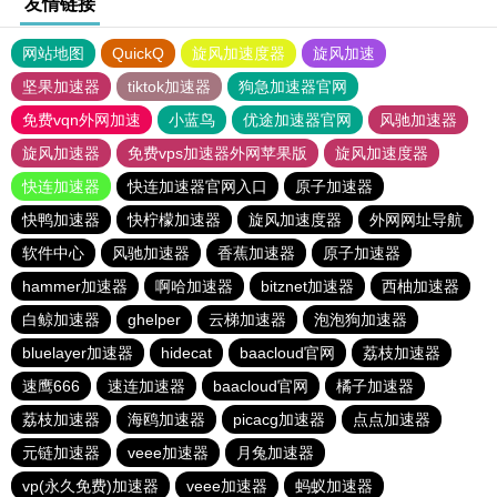
友情链接
网站地图
QuickQ
旋风加速度器
旋风加速
坚果加速器
tiktok加速器
狗急加速器官网
免费vqn外网加速
小蓝鸟
优途加速器官网
风驰加速器
旋风加速器
免费vps加速器外网苹果版
旋风加速度器
快连加速器
快连加速器官网入口
原子加速器
快鸭加速器
快柠檬加速器
旋风加速度器
外网网址导航
软件中心
风驰加速器
香蕉加速器
原子加速器
hammer加速器
啊哈加速器
bitznet加速器
西柚加速器
白鲸加速器
ghelper
云梯加速器
泡泡狗加速器
bluelayer加速器
hidecat
baacloud官网
荔枝加速器
速鹰666
速连加速器
baacloud官网
橘子加速器
荔枝加速器
海鸥加速器
picacg加速器
点点加速器
元链加速器
veee加速器
月兔加速器
vp(永久免费)加速器
veee加速器
蚂蚁加速器