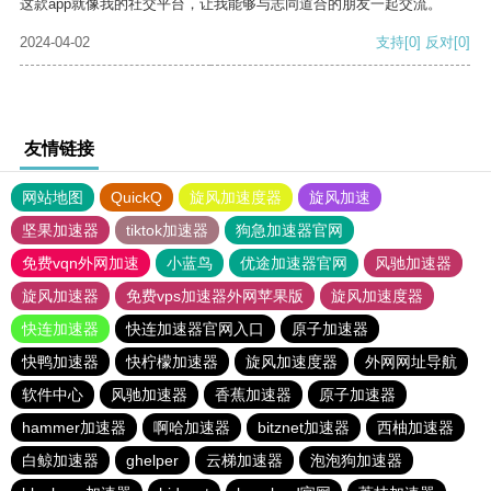
这款app就像我的社交平台，让我能够与志同道合的朋友一起交流。
2024-04-02
支持
[0]
反对
[0]
友情链接
网站地图
QuickQ
旋风加速度器
旋风加速
坚果加速器
tiktok加速器
狗急加速器官网
免费vqn外网加速
小蓝鸟
优途加速器官网
风驰加速器
旋风加速器
免费vps加速器外网苹果版
旋风加速度器
快连加速器
快连加速器官网入口
原子加速器
快鸭加速器
快柠檬加速器
旋风加速度器
外网网址导航
软件中心
风驰加速器
香蕉加速器
原子加速器
hammer加速器
啊哈加速器
bitznet加速器
西柚加速器
白鲸加速器
ghelper
云梯加速器
泡泡狗加速器