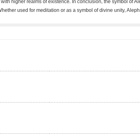
th higher realms of existence. In conclusion, the symbol of Alep
hether used for meditation or as a symbol of divine unity, Aleph 