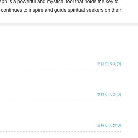
h is a powerful and mystical tool that holds the key to
continues to inspire and guide spiritual seekers on their
支持
[0]
反对
[0]
支持
[0]
反对
[0]
支持
[0]
反对
[0]