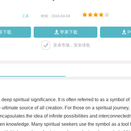
工具
|
时间：2024-04-04
|
卓下载
苹果下载
安卓市场，安全绿色
 deep spiritual significance. It is often referred to as a symbol 
ltimate source of all creation. For those on a spiritual journey
capsulates the idea of infinite possibilities and interconnected
den knowledge. Many spiritual seekers use the symbol as a tool 