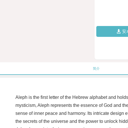
安
简介
Aleph is the first letter of the Hebrew alphabet and holds
mysticism, Aleph represents the essence of God and the u
sense of inner peace and harmony. Its intricate design en
the secrets of the universe and the power to unlock hid