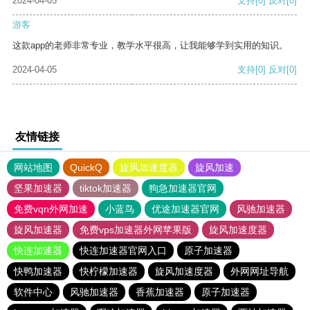
2024-04-05
支持
[0]
反对
[0]
游客
这款app的老师非常专业，教学水平很高，让我能够学到实用的知识。
2024-04-05
支持
[0]
反对
[0]
友情链接
网站地图
QuickQ
旋风加速度器
旋风加速
坚果加速器
tiktok加速器
狗急加速器官网
免费vqn外网加速
小蓝鸟
优途加速器官网
风驰加速器
旋风加速器
免费vps加速器外网苹果版
旋风加速度器
快连加速器
快连加速器官网入口
原子加速器
快鸭加速器
快柠檬加速器
旋风加速度器
外网网址导航
软件中心
风驰加速器
香蕉加速器
原子加速器