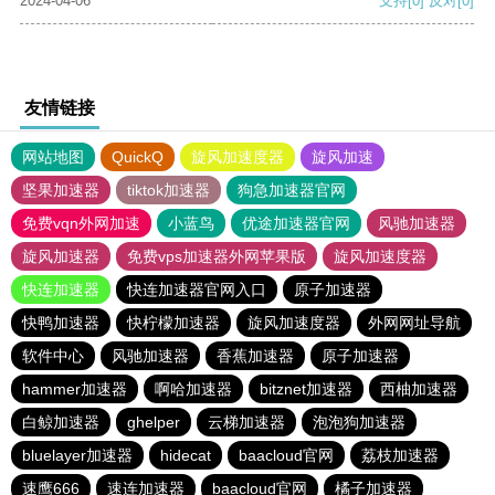
2024-04-06
支持
[0]
反对
[0]
友情链接
网站地图
QuickQ
旋风加速度器
旋风加速
坚果加速器
tiktok加速器
狗急加速器官网
免费vqn外网加速
小蓝鸟
优途加速器官网
风驰加速器
旋风加速器
免费vps加速器外网苹果版
旋风加速度器
快连加速器
快连加速器官网入口
原子加速器
快鸭加速器
快柠檬加速器
旋风加速度器
外网网址导航
软件中心
风驰加速器
香蕉加速器
原子加速器
hammer加速器
啊哈加速器
bitznet加速器
西柚加速器
白鲸加速器
ghelper
云梯加速器
泡泡狗加速器
bluelayer加速器
hidecat
baacloud官网
荔枝加速器
速鹰666
速连加速器
baacloud官网
橘子加速器