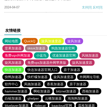
2024-04-07
支持
[0]
反对
[0]
友情链接
网站地图
QuickQ
旋风加速度器
旋风加速
坚果加速器
tiktok加速器
狗急加速器官网
免费vqn外网加速
小蓝鸟
优途加速器官网
风驰加速器
旋风加速器
免费vps加速器外网苹果版
旋风加速度器
快连加速器
快连加速器官网入口
原子加速器
快鸭加速器
快柠檬加速器
旋风加速度器
外网网址导航
软件中心
风驰加速器
香蕉加速器
原子加速器
hammer加速器
啊哈加速器
bitznet加速器
西柚加速器
白鲸加速器
ghelper
云梯加速器
泡泡狗加速器
bluelayer加速器
hidecat
baacloud官网
荔枝加速器