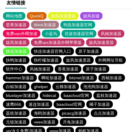
友情链接
网站地图
QuickQ
旋风加速度器
旋风加速
坚果加速器
tiktok加速器
狗急加速器官网
免费vqn外网加速
小蓝鸟
优途加速器官网
风驰加速器
旋风加速器
免费vps加速器外网苹果版
旋风加速度器
快连加速器
快连加速器官网入口
原子加速器
快鸭加速器
快柠檬加速器
旋风加速度器
外网网址导航
软件中心
风驰加速器
香蕉加速器
原子加速器
hammer加速器
啊哈加速器
bitznet加速器
西柚加速器
白鲸加速器
ghelper
云梯加速器
泡泡狗加速器
bluelayer加速器
hidecat
baacloud官网
荔枝加速器
速鹰666
速连加速器
baacloud官网
橘子加速器
荔枝加速器
海鸥加速器
picacg加速器
点点加速器
元链加速器
veee加速器
月兔加速器
vp(永久免费)加速器
veee加速器
蚂蚁加速器