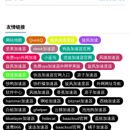
友情链接
网站地图
QuickQ
旋风加速度器
旋风加速
坚果加速器
tiktok加速器
狗急加速器官网
免费vqn外网加速
小蓝鸟
优途加速器官网
风驰加速器
旋风加速器
免费vps加速器外网苹果版
旋风加速度器
快连加速器
快连加速器官网入口
原子加速器
快鸭加速器
快柠檬加速器
旋风加速度器
外网网址导航
软件中心
风驰加速器
香蕉加速器
原子加速器
hammer加速器
啊哈加速器
bitznet加速器
西柚加速器
白鲸加速器
ghelper
云梯加速器
泡泡狗加速器
bluelayer加速器
hidecat
baacloud官网
荔枝加速器
速鹰666
速连加速器
baacloud官网
橘子加速器