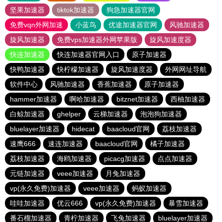
坚果加速器
tiktok加速器
狗急加速器官网
免费vqn外网加速
小蓝鸟
优途加速器官网
风驰加速器
旋风加速器
免费vps加速器外网苹果版
旋风加速度器
快连加速器
快连加速器官网入口
原子加速器
快鸭加速器
快柠檬加速器
旋风加速度器
外网网址导航
软件中心
风驰加速器
香蕉加速器
原子加速器
hammer加速器
啊哈加速器
bitznet加速器
西柚加速器
白鲸加速器
ghelper
云梯加速器
泡泡狗加速器
bluelayer加速器
hidecat
baacloud官网
荔枝加速器
速鹰666
速连加速器
baacloud官网
橘子加速器
荔枝加速器
海鸥加速器
picacg加速器
点点加速器
元链加速器
veee加速器
月兔加速器
vp(永久免费)加速器
veee加速器
蚂蚁加速器
哇哇加速器
优云666
vp(永久免费)加速器
暴雪加速器
番石榴加速器
青柠加速器
飞兔加速器
bluelayer加速器