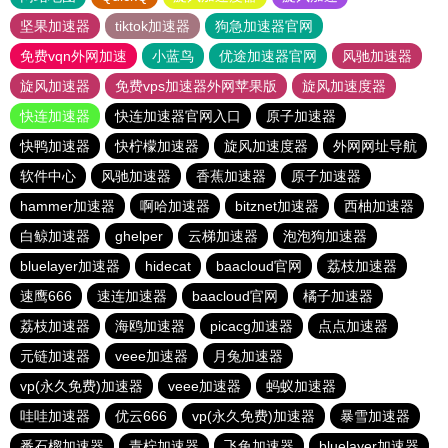
坚果加速器
tiktok加速器
狗急加速器官网
免费vqn外网加速
小蓝鸟
优途加速器官网
风驰加速器
旋风加速器
免费vps加速器外网苹果版
旋风加速度器
快连加速器
快连加速器官网入口
原子加速器
快鸭加速器
快柠檬加速器
旋风加速度器
外网网址导航
软件中心
风驰加速器
香蕉加速器
原子加速器
hammer加速器
啊哈加速器
bitznet加速器
西柚加速器
白鲸加速器
ghelper
云梯加速器
泡泡狗加速器
bluelayer加速器
hidecat
baacloud官网
荔枝加速器
速鹰666
速连加速器
baacloud官网
橘子加速器
荔枝加速器
海鸥加速器
picacg加速器
点点加速器
元链加速器
veee加速器
月兔加速器
vp(永久免费)加速器
veee加速器
蚂蚁加速器
哇哇加速器
优云666
vp(永久免费)加速器
暴雪加速器
番石榴加速器
青柠加速器
飞兔加速器
bluelayer加速器