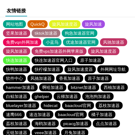
友情链接
网站地图
QuickQ
旋风加速度器
旋风加速
坚果加速器
tiktok加速器
狗急加速器官网
免费vqn外网加速
小蓝鸟
优途加速器官网
风驰加速器
旋风加速器
免费vps加速器外网苹果版
旋风加速度器
快连加速器
快连加速器官网入口
原子加速器
快鸭加速器
快柠檬加速器
旋风加速度器
外网网址导航
软件中心
风驰加速器
香蕉加速器
原子加速器
hammer加速器
啊哈加速器
bitznet加速器
西柚加速器
白鲸加速器
ghelper
云梯加速器
泡泡狗加速器
bluelayer加速器
hidecat
baacloud官网
荔枝加速器
速鹰666
速连加速器
baacloud官网
橘子加速器
荔枝加速器
海鸥加速器
picacg加速器
点点加速器
元链加速器
veee加速器
月兔加速器