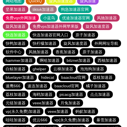
网站地图
QuickQ
旋风加速度器
旋风加速
坚果加速器
tiktok加速器
狗急加速器官网
免费vqn外网加速
小蓝鸟
优途加速器官网
风驰加速器
旋风加速器
免费vps加速器外网苹果版
旋风加速度器
快连加速器
快连加速器官网入口
原子加速器
快鸭加速器
快柠檬加速器
旋风加速度器
外网网址导航
软件中心
风驰加速器
香蕉加速器
原子加速器
hammer加速器
啊哈加速器
bitznet加速器
西柚加速器
白鲸加速器
ghelper
云梯加速器
泡泡狗加速器
bluelayer加速器
hidecat
baacloud官网
荔枝加速器
速鹰666
速连加速器
baacloud官网
橘子加速器
荔枝加速器
海鸥加速器
picacg加速器
点点加速器
元链加速器
veee加速器
月兔加速器
vp(永久免费)加速器
veee加速器
蚂蚁加速器
哇哇加速器
优云666
vp(永久免费)加速器
暴雪加速器