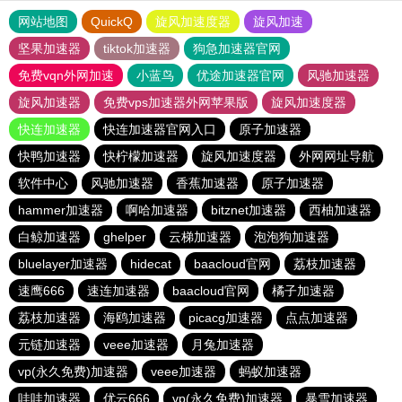
网站地图
QuickQ
旋风加速度器
旋风加速
坚果加速器
tiktok加速器
狗急加速器官网
免费vqn外网加速
小蓝鸟
优途加速器官网
风驰加速器
旋风加速器
免费vps加速器外网苹果版
旋风加速度器
快连加速器
快连加速器官网入口
原子加速器
快鸭加速器
快柠檬加速器
旋风加速度器
外网网址导航
软件中心
风驰加速器
香蕉加速器
原子加速器
hammer加速器
啊哈加速器
bitznet加速器
西柚加速器
白鲸加速器
ghelper
云梯加速器
泡泡狗加速器
bluelayer加速器
hidecat
baacloud官网
荔枝加速器
速鹰666
速连加速器
baacloud官网
橘子加速器
荔枝加速器
海鸥加速器
picacg加速器
点点加速器
元链加速器
veee加速器
月兔加速器
vp(永久免费)加速器
veee加速器
蚂蚁加速器
哇哇加速器
优云666
vp(永久免费)加速器
暴雪加速器