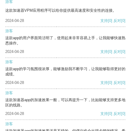
游客
这款加速器VPM应用程序可以给你提供最高速度和安全性的连接。
2024-04-28
支持
[0]
反对
[0]
游客
这款app的用户界面简洁明了，使用起来非常容易上手，让我能够快速熟
悉操作。
2024-04-28
支持
[0]
反对
[0]
游客
这款app的学习氛围很浓厚，能够激励我不断学习，让我能够取得更好的
成绩。
2024-04-28
支持
[0]
反对
[0]
游客
这款加速器app的加速效果一般，可以再提升一下，比如能够支持更多地
区的线路。
2024-04-28
支持
[0]
反对
[0]
游客
这款加速器app的加速效果还是不错的，但偶尔也会出现卡顿的情况，希