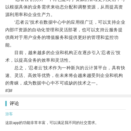
以根据具体的业务需求来动态分配和调整资源，从而提高资
源利用率和企业生产力。
‘忍者云’技术在数据中心中的应用很广泛，可以支持企业
内部IT资源的自动化管理和灵活部署，也可以支持云服务提
供商对于用户业务的增值服务和提供更好的管理和监控功
能。
目前，越来越多的企业和机构正在逐步引入‘忍者云’技
术，以提高业务的效率和灵活性。
总之，‘忍者云’技术作为一种新兴的云计算平台，具有快
速、灵活、高效等优势，在未来将会越来越受到企业和机构
的青睐，成为数据中心中不可或缺的技术之一。
#3#
评论
游客
这款app的功能非常丰富，可以满足我不同的社交需求。