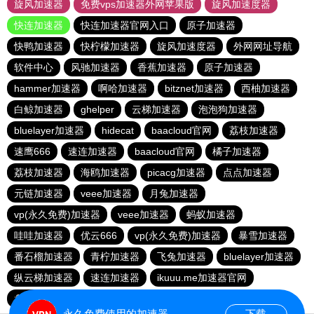
旋风加速器
免费vps加速器外网苹果版
旋风加速度器
快连加速器
快连加速器官网入口
原子加速器
快鸭加速器
快柠檬加速器
旋风加速度器
外网网址导航
软件中心
风驰加速器
香蕉加速器
原子加速器
hammer加速器
啊哈加速器
bitznet加速器
西柚加速器
白鲸加速器
ghelper
云梯加速器
泡泡狗加速器
bluelayer加速器
hidecat
baacloud官网
荔枝加速器
速鹰666
速连加速器
baacloud官网
橘子加速器
荔枝加速器
海鸥加速器
picacg加速器
点点加速器
元链加速器
veee加速器
月兔加速器
vp(永久免费)加速器
veee加速器
蚂蚁加速器
哇哇加速器
优云666
vp(永久免费)加速器
暴雪加速器
番石榴加速器
青柠加速器
飞兔加速器
bluelayer加速器
纵云梯加速器
速连加速器
ikuuu.me加速器官网
盘古加速器
永久免费使用的加速器
下载