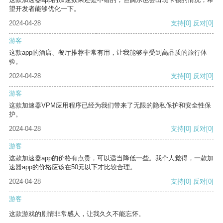
望开发者能够优化一下。
2024-04-28
支持
[0]
反对
[0]
游客
这款app的酒店、餐厅推荐非常有用，让我能够享受到高品质的旅行体
验。
2024-04-28
支持
[0]
反对
[0]
游客
这款加速器VPM应用程序已经为我们带来了无限的隐私保护和安全性保
护。
2024-04-28
支持
[0]
反对
[0]
游客
这款加速器app的价格有点贵，可以适当降低一些。我个人觉得，一款加
速器app的价格应该在50元以下才比较合理。
2024-04-28
支持
[0]
反对
[0]
游客
这款游戏的剧情非常感人，让我久久不能忘怀。