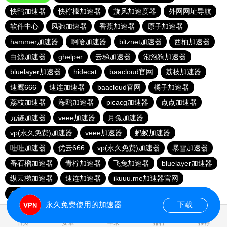
快鸭加速器
快柠檬加速器
旋风加速度器
外网网址导航
软件中心
风驰加速器
香蕉加速器
原子加速器
hammer加速器
啊哈加速器
bitznet加速器
西柚加速器
白鲸加速器
ghelper
云梯加速器
泡泡狗加速器
bluelayer加速器
hidecat
baacloud官网
荔枝加速器
速鹰666
速连加速器
baacloud官网
橘子加速器
荔枝加速器
海鸥加速器
picacg加速器
点点加速器
元链加速器
veee加速器
月兔加速器
vp(永久免费)加速器
veee加速器
蚂蚁加速器
哇哇加速器
优云666
vp(永久免费)加速器
暴雪加速器
番石榴加速器
青柠加速器
飞兔加速器
bluelayer加速器
纵云梯加速器
速连加速器
ikuuu.me加速器官网
盘古加速器
永久免费使用的加速器
下载
0.063423s
首页
安卓
苹果
排行
推荐