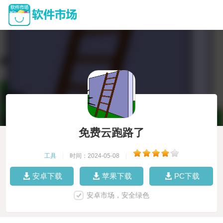
免费云跑路了
工具
|
时间：2024-05-08
|
安卓下载
苹果下载
PC下载
安卓市场，安全绿色