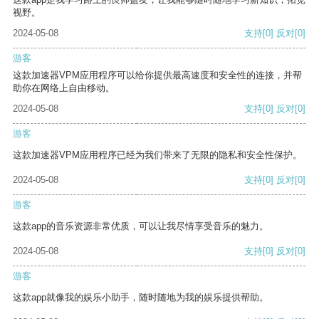
视野。
2024-05-08
支持
[0]
反对
[0]
游客
这款加速器VPM应用程序可以给你提供最高速度和安全性的连接，并帮
助你在网络上自由移动。
2024-05-08
支持
[0]
反对
[0]
游客
这款加速器VPM应用程序已经为我们带来了无限的隐私和安全性保护。
2024-05-08
支持
[0]
反对
[0]
游客
这款app的音乐资源非常优质，可以让我尽情享受音乐的魅力。
2024-05-08
支持
[0]
反对
[0]
游客
这款app就像我的娱乐小助手，随时随地为我的娱乐提供帮助。