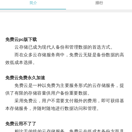
简介
排行
免费云pc版下载
云存储已成为现代人备份和管理数据的首选方式。
而在众多云存储服务商中，免费云无疑是备份数据的高
效低成本选择。
免费云免费永久加速
免费云是一种以免费为主要服务形式的云存储服务，提
供了有限的存储容量供用户备份重要数据。
采用免费云，用户不需要支付额外的费用，即可获得基
本存储服务，并随时随地进行数据访问和管理。
免费云用不了了
相比于传统的云存储服务，免费云在低成本备份方面具