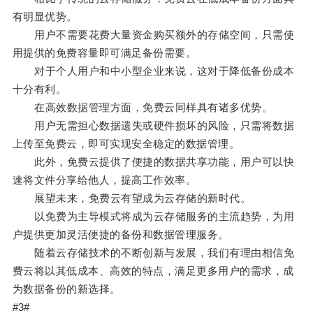
有明显优势。
用户不需要花费大量资金购买额外的存储空间，只需使
用提供的免费容量即可满足备份需要。
对于个人用户和中小型企业来说，这对于降低备份成本
十分有利。
在高效数据管理方面，免费云同样具有诸多优势。
用户无需担心数据遗失或硬件损坏的风险，只需将数据
上传至免费云，即可实现安全稳定的数据管理。
此外，免费云提供了便捷的数据共享功能，用户可以快
速将文件分享给他人，提高工作效率。
展望未来，免费云有望成为云存储的新时代。
以免费为主导模式将成为云存储服务的主流趋势，为用
户提供更加灵活便捷的备份和数据管理服务。
随着云存储技术的不断创新与发展，我们有理由相信免
费云将以其低成本、高效的特点，满足更多用户的需求，成
为数据备份的新选择。
#3#