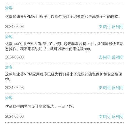
游客
这款加速器VPM应用程序可以给你提供全球覆盖和最高安全性的连接。
2024-05-08
支持
[0]
反对
[0]
游客
这款app的用户界面简洁明了，使用起来非常容易上手，让我能够快速熟
悉操作。我不用看说明书，就可以轻松使用这款app。
2024-05-08
支持
[0]
反对
[0]
游客
这款加速器VPM应用程序已经为我们带来了无限的隐私保护和安全性保
护。
2024-05-08
支持
[0]
反对
[0]
游客
这款软件的界面设计非常简洁，一目了然。
2024-05-08
支持
[0]
反对
[0]