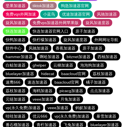
坚果加速器
tiktok加速器
狗急加速器官网
免费vqn外网加速
小蓝鸟
优途加速器官网
风驰加速器
旋风加速器
免费vps加速器外网苹果版
旋风加速度器
快连加速器
快连加速器官网入口
原子加速器
快鸭加速器
快柠檬加速器
旋风加速度器
外网网址导航
软件中心
风驰加速器
香蕉加速器
原子加速器
hammer加速器
啊哈加速器
bitznet加速器
西柚加速器
白鲸加速器
ghelper
云梯加速器
泡泡狗加速器
bluelayer加速器
hidecat
baacloud官网
荔枝加速器
速鹰666
速连加速器
baacloud官网
橘子加速器
荔枝加速器
海鸥加速器
picacg加速器
点点加速器
元链加速器
veee加速器
月兔加速器
vp(永久免费)加速器
veee加速器
蚂蚁加速器
哇哇加速器
优云666
vp(永久免费)加速器
暴雪加速器
番石榴加速器
青柠加速器
飞兔加速器
bluelayer加速器