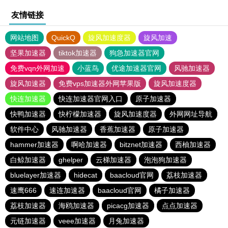
友情链接
网站地图
QuickQ
旋风加速度器
旋风加速
坚果加速器
tiktok加速器
狗急加速器官网
免费vqn外网加速
小蓝鸟
优途加速器官网
风驰加速器
旋风加速器
免费vps加速器外网苹果版
旋风加速度器
快连加速器
快连加速器官网入口
原子加速器
快鸭加速器
快柠檬加速器
旋风加速度器
外网网址导航
软件中心
风驰加速器
香蕉加速器
原子加速器
hammer加速器
啊哈加速器
bitznet加速器
西柚加速器
白鲸加速器
ghelper
云梯加速器
泡泡狗加速器
bluelayer加速器
hidecat
baacloud官网
荔枝加速器
速鹰666
速连加速器
baacloud官网
橘子加速器
荔枝加速器
海鸥加速器
picacg加速器
点点加速器
元链加速器
veee加速器
月兔加速器