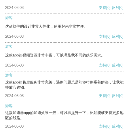
2024-06-03
支持
[0]
反对
[0]
游客
这款软件的设计非常人性化，使用起来非常方便。
2024-06-03
支持
[0]
反对
[0]
游客
这款app的视频资源非常丰富，可以满足我不同的娱乐需求。
2024-06-03
支持
[0]
反对
[0]
游客
这款app的售后服务非常完善，遇到问题总是能够得到妥善解决，让我能
够放心购物。
2024-06-03
支持
[0]
反对
[0]
游客
这款加速器app的加速效果一般，可以再提升一下，比如能够支持更多地
区的线路。
2024-06-03
支持
[0]
反对
[0]