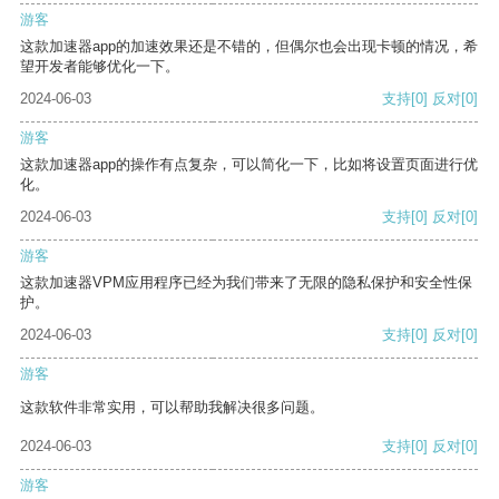
游客
这款加速器app的加速效果还是不错的，但偶尔也会出现卡顿的情况，希
望开发者能够优化一下。
2024-06-03
支持
[0]
反对
[0]
游客
这款加速器app的操作有点复杂，可以简化一下，比如将设置页面进行优
化。
2024-06-03
支持
[0]
反对
[0]
游客
这款加速器VPM应用程序已经为我们带来了无限的隐私保护和安全性保
护。
2024-06-03
支持
[0]
反对
[0]
游客
这款软件非常实用，可以帮助我解决很多问题。
2024-06-03
支持
[0]
反对
[0]
游客