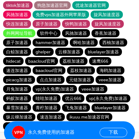
tiktok加速器
狗急加速器官网
优途加速器官网
风驰加速器
免费vps加速器外网苹果版
旋风加速度器
快连加速器
原子加速器
快鸭加速器
旋风加速度器
外网网址导航
软件中心
风驰加速器
香蕉加速器
原子加速器
hammer加速器
啊哈加速器
西柚加速器
白鲸加速器
ghelper
云梯加速器
bluelayer加速器
hidecat
baacloud官网
荔枝加速器
速鹰666
速连加速器
baacloud官网
荔枝加速器
海鸥加速器
picacg加速器
点点加速器
元链加速器
veee加速器
月兔加速器
vp(永久免费)加速器
veee加速器
蚂蚁加速器
哇哇加速器
优云666
vp(永久免费)加速器
暴雪加速器
青柠加速器
飞兔加速器
bluelayer加速器
纵云梯加速器
速连加速器
ikuuu.me加速器官网
盘古加速器
永久免费使用的加速器
下载