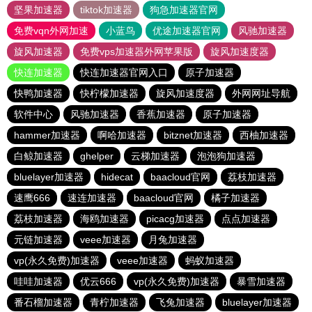
坚果加速器
tiktok加速器
狗急加速器官网
免费vqn外网加速
小蓝鸟
优途加速器官网
风驰加速器
旋风加速器
免费vps加速器外网苹果版
旋风加速度器
快连加速器
快连加速器官网入口
原子加速器
快鸭加速器
快柠檬加速器
旋风加速度器
外网网址导航
软件中心
风驰加速器
香蕉加速器
原子加速器
hammer加速器
啊哈加速器
bitznet加速器
西柚加速器
白鲸加速器
ghelper
云梯加速器
泡泡狗加速器
bluelayer加速器
hidecat
baacloud官网
荔枝加速器
速鹰666
速连加速器
baacloud官网
橘子加速器
荔枝加速器
海鸥加速器
picacg加速器
点点加速器
元链加速器
veee加速器
月兔加速器
vp(永久免费)加速器
veee加速器
蚂蚁加速器
哇哇加速器
优云666
vp(永久免费)加速器
暴雪加速器
番石榴加速器
青柠加速器
飞兔加速器
bluelayer加速器