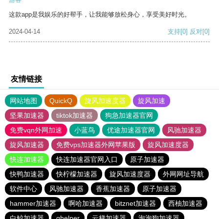
这款app是我娱乐的好帮手，让我能够放松身心，享受美好时光。
2024-04-14
支持
[0]
反对
[0]
友情链接
网站地图
QuickQ
旋风加速度器
旋风加速
坚果加速器
tiktok加速器
狗急加速器官网
免费vqn外网加速
小蓝鸟
优途加速器官网
风驰加速器
旋风加速器
免费vps加速器外网苹果版
旋风加速度器
快连加速器
快连加速器官网入口
原子加速器
快鸭加速器
快柠檬加速器
旋风加速度器
外网网址导航
软件中心
风驰加速器
香蕉加速器
原子加速器
hammer加速器
啊哈加速器
bitznet加速器
西柚加速器
白鲸加速器
ghelper
云梯加速器
泡泡狗加速器