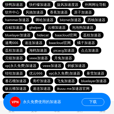
快鸭加速器
快柠檬加速器
旋风加速度器
外网网址导航
软件中心
风驰加速器
香蕉加速器
原子加速器
hammer加速器
啊哈加速器
bitznet加速器
西柚加速器
白鲸加速器
ghelper
云梯加速器
泡泡狗加速器
bluelayer加速器
hidecat
baacloud官网
荔枝加速器
速鹰666
速连加速器
baacloud官网
橘子加速器
荔枝加速器
海鸥加速器
picacg加速器
点点加速器
元链加速器
veee加速器
月兔加速器
vp(永久免费)加速器
veee加速器
蚂蚁加速器
哇哇加速器
优云666
vp(永久免费)加速器
暴雪加速器
番石榴加速器
青柠加速器
飞兔加速器
bluelayer加速器
纵云梯加速器
速连加速器
ikuuu.me加速器官网
盘古加速器
永久免费使用的加速器
下载
0.056782s
首页
安卓
苹果
排行
推荐