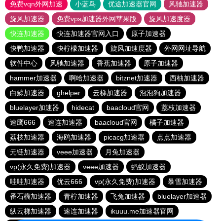
免费vqn外网加速
小蓝鸟
优途加速器官网
风驰加速器
旋风加速器
免费vps加速器外网苹果版
旋风加速度器
快连加速器
快连加速器官网入口
原子加速器
快鸭加速器
快柠檬加速器
旋风加速度器
外网网址导航
软件中心
风驰加速器
香蕉加速器
原子加速器
hammer加速器
啊哈加速器
bitznet加速器
西柚加速器
白鲸加速器
ghelper
云梯加速器
泡泡狗加速器
bluelayer加速器
hidecat
baacloud官网
荔枝加速器
速鹰666
速连加速器
baacloud官网
橘子加速器
荔枝加速器
海鸥加速器
picacg加速器
点点加速器
元链加速器
veee加速器
月兔加速器
vp(永久免费)加速器
veee加速器
蚂蚁加速器
哇哇加速器
优云666
vp(永久免费)加速器
暴雪加速器
番石榴加速器
青柠加速器
飞兔加速器
bluelayer加速器
纵云梯加速器
速连加速器
ikuuu.me加速器官网