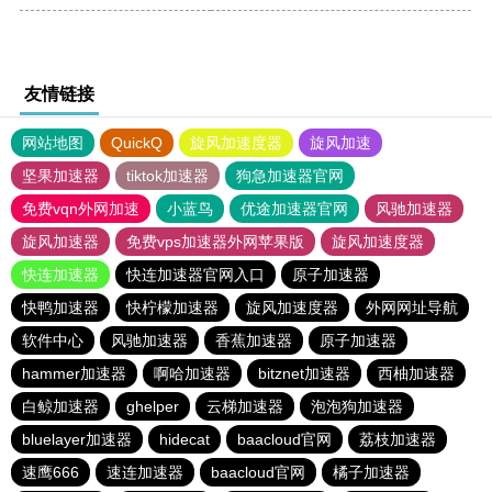
友情链接
网站地图
QuickQ
旋风加速度器
旋风加速
坚果加速器
tiktok加速器
狗急加速器官网
免费vqn外网加速
小蓝鸟
优途加速器官网
风驰加速器
旋风加速器
免费vps加速器外网苹果版
旋风加速度器
快连加速器
快连加速器官网入口
原子加速器
快鸭加速器
快柠檬加速器
旋风加速度器
外网网址导航
软件中心
风驰加速器
香蕉加速器
原子加速器
hammer加速器
啊哈加速器
bitznet加速器
西柚加速器
白鲸加速器
ghelper
云梯加速器
泡泡狗加速器
bluelayer加速器
hidecat
baacloud官网
荔枝加速器
速鹰666
速连加速器
baacloud官网
橘子加速器