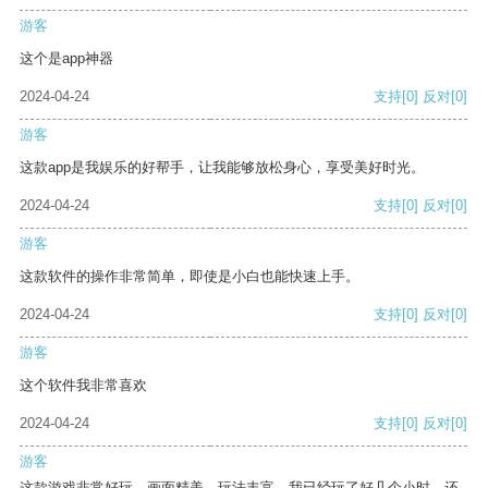
游客
这个是app神器
2024-04-24
支持
[0]
反对
[0]
游客
这款app是我娱乐的好帮手，让我能够放松身心，享受美好时光。
2024-04-24
支持
[0]
反对
[0]
游客
这款软件的操作非常简单，即使是小白也能快速上手。
2024-04-24
支持
[0]
反对
[0]
游客
这个软件我非常喜欢
2024-04-24
支持
[0]
反对
[0]
游客
这款游戏非常好玩，画面精美，玩法丰富。我已经玩了好几个小时，还