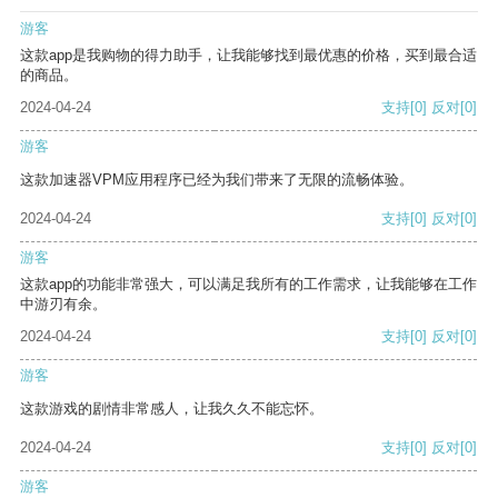
游客
这款app是我购物的得力助手，让我能够找到最优惠的价格，买到最合适
的商品。
2024-04-24
支持
[0]
反对
[0]
游客
这款加速器VPM应用程序已经为我们带来了无限的流畅体验。
2024-04-24
支持
[0]
反对
[0]
游客
这款app的功能非常强大，可以满足我所有的工作需求，让我能够在工作
中游刃有余。
2024-04-24
支持
[0]
反对
[0]
游客
这款游戏的剧情非常感人，让我久久不能忘怀。
2024-04-24
支持
[0]
反对
[0]
游客