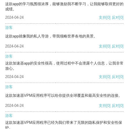
这款app的学习氛围很浓厚，能够激励我不断学习，让我能够取得更好的
成绩。
2024-04-24
支持
[0]
反对
[0]
游客
这款app就像我的私人导游，带我领略世界各地的美景。
2024-04-24
支持
[0]
反对
[0]
游客
这款加速器app的安全性很高，使用过程中不会泄露个人信息，让我非常
放心。
2024-04-24
支持
[0]
反对
[0]
游客
这款加速器VPM应用程序可以给你提供全球覆盖和最高安全性的连接。
2024-04-24
支持
[0]
反对
[0]
游客
这款加速器VPM应用程序已经为我们带来了无限的隐私保护和安全性保
护。