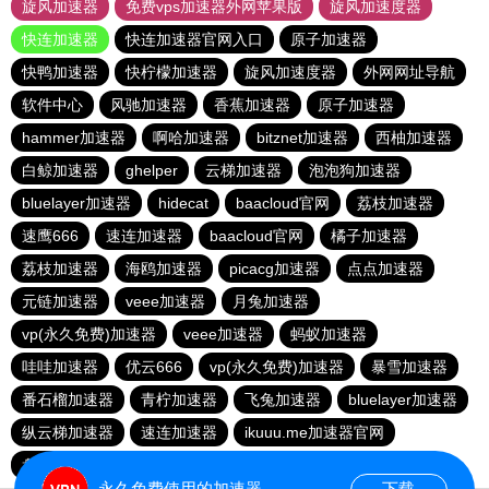
旋风加速器
免费vps加速器外网苹果版
旋风加速度器
快连加速器
快连加速器官网入口
原子加速器
快鸭加速器
快柠檬加速器
旋风加速度器
外网网址导航
软件中心
风驰加速器
香蕉加速器
原子加速器
hammer加速器
啊哈加速器
bitznet加速器
西柚加速器
白鲸加速器
ghelper
云梯加速器
泡泡狗加速器
bluelayer加速器
hidecat
baacloud官网
荔枝加速器
速鹰666
速连加速器
baacloud官网
橘子加速器
荔枝加速器
海鸥加速器
picacg加速器
点点加速器
元链加速器
veee加速器
月兔加速器
vp(永久免费)加速器
veee加速器
蚂蚁加速器
哇哇加速器
优云666
vp(永久免费)加速器
暴雪加速器
番石榴加速器
青柠加速器
飞兔加速器
bluelayer加速器
纵云梯加速器
速连加速器
ikuuu.me加速器官网
盘古加速器
永久免费使用的加速器
下载