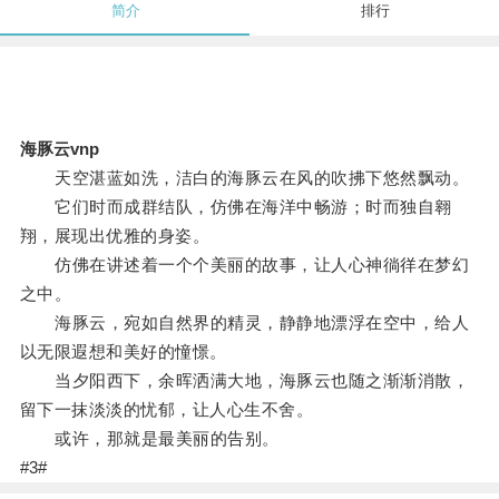
简介
排行
海豚云vnp
天空湛蓝如洗，洁白的海豚云在风的吹拂下悠然飘动。
它们时而成群结队，仿佛在海洋中畅游；时而独自翱
翔，展现出优雅的身姿。
仿佛在讲述着一个个美丽的故事，让人心神徜徉在梦幻
之中。
海豚云，宛如自然界的精灵，静静地漂浮在空中，给人
以无限遐想和美好的憧憬。
当夕阳西下，余晖洒满大地，海豚云也随之渐渐消散，
留下一抹淡淡的忧郁，让人心生不舍。
或许，那就是最美丽的告别。
#3#