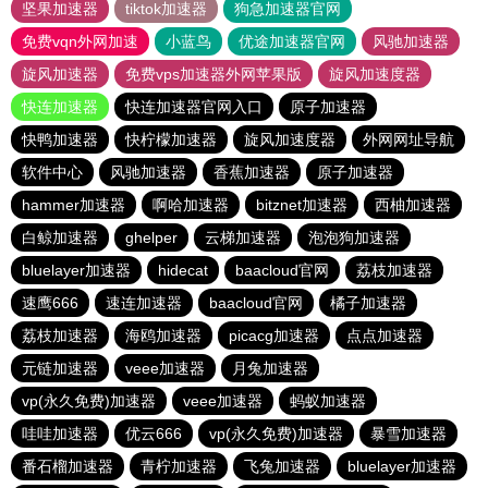
坚果加速器
tiktok加速器
狗急加速器官网
免费vqn外网加速
小蓝鸟
优途加速器官网
风驰加速器
旋风加速器
免费vps加速器外网苹果版
旋风加速度器
快连加速器
快连加速器官网入口
原子加速器
快鸭加速器
快柠檬加速器
旋风加速度器
外网网址导航
软件中心
风驰加速器
香蕉加速器
原子加速器
hammer加速器
啊哈加速器
bitznet加速器
西柚加速器
白鲸加速器
ghelper
云梯加速器
泡泡狗加速器
bluelayer加速器
hidecat
baacloud官网
荔枝加速器
速鹰666
速连加速器
baacloud官网
橘子加速器
荔枝加速器
海鸥加速器
picacg加速器
点点加速器
元链加速器
veee加速器
月兔加速器
vp(永久免费)加速器
veee加速器
蚂蚁加速器
哇哇加速器
优云666
vp(永久免费)加速器
暴雪加速器
番石榴加速器
青柠加速器
飞兔加速器
bluelayer加速器