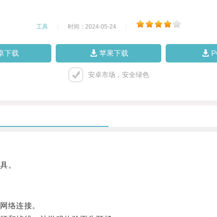
工具
|
时间：2024-05-24
|
卓下载
苹果下载
安卓市场，安全绿色
具。
网络连接。