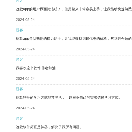
游客
这款app的用户界面简洁明了，使用起来非常容易上手，让我能够快速熟悉
2024-05-24
游客
这款app是我购物的得力助手，让我能够找到最优惠的价格，买到最合适
2024-05-24
游客
我喜欢这个软件 作者加油
2024-05-24
游客
这款软件的学习方式非常灵活，可以根据自己的需求选择学习方式。
2024-05-24
游客
这款软件简直是神器，解决了我所有问题。