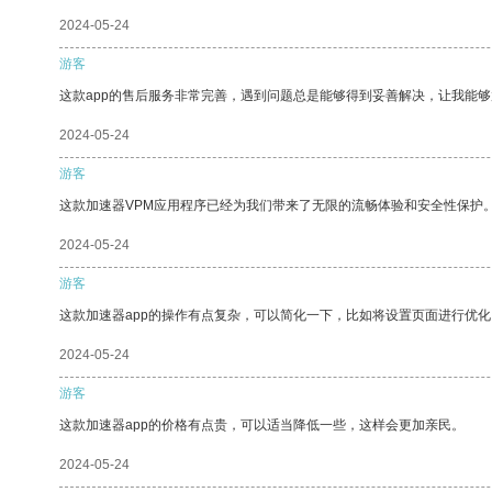
2024-05-24
游客
这款app的售后服务非常完善，遇到问题总是能够得到妥善解决，让我能
2024-05-24
游客
这款加速器VPM应用程序已经为我们带来了无限的流畅体验和安全性保护
2024-05-24
游客
这款加速器app的操作有点复杂，可以简化一下，比如将设置页面进行优化
2024-05-24
游客
这款加速器app的价格有点贵，可以适当降低一些，这样会更加亲民。
2024-05-24