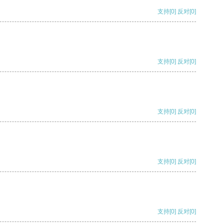
支持
[0]
反对
[0]
支持
[0]
反对
[0]
支持
[0]
反对
[0]
支持
[0]
反对
[0]
支持
[0]
反对
[0]