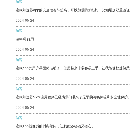
游客
这款加速器app的安全性有待提高，可以加强防护措施，比如增加双重验证
2024-05-24
游客
超棒啊 好用
2024-05-24
游客
这款app的用户界面简洁明了，使用起来非常容易上手，让我能够快速熟
2024-05-24
游客
这款加速器VPM应用程序已经为我们带来了无限的流畅体验和安全性保护
2024-05-24
游客
这款app就像我的财务顾问，让我能够省钱又省心。