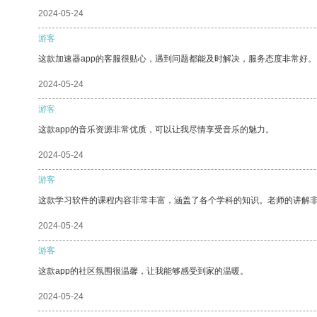
2024-05-24
游客
这款加速器app的客服很贴心，遇到问题都能及时解决，服务态度非常好。
2024-05-24
游客
这款app的音乐资源非常优质，可以让我尽情享受音乐的魅力。
2024-05-24
游客
这款学习软件的课程内容非常丰富，涵盖了各个学科的知识。老师的讲解
2024-05-24
游客
这款app的社区氛围很温馨，让我能够感受到家的温暖。
2024-05-24