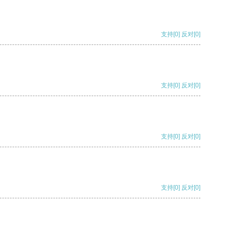
支持
[0]
反对
[0]
支持
[0]
反对
[0]
支持
[0]
反对
[0]
支持
[0]
反对
[0]