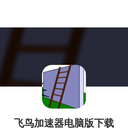
飞鸟加速器电脑版下载