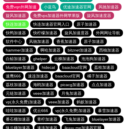
免费vqn外网加速
小蓝鸟
优途加速器官网
风驰加速器
旋风加速器
免费vps加速器外网苹果版
旋风加速度器
快连加速器
快连加速器官网入口
原子加速器
快鸭加速器
快柠檬加速器
旋风加速度器
外网网址导航
软件中心
风驰加速器
香蕉加速器
原子加速器
hammer加速器
啊哈加速器
bitznet加速器
西柚加速器
白鲸加速器
ghelper
云梯加速器
泡泡狗加速器
bluelayer加速器
hidecat
baacloud官网
荔枝加速器
速鹰666
速连加速器
baacloud官网
橘子加速器
荔枝加速器
海鸥加速器
picacg加速器
点点加速器
元链加速器
veee加速器
月兔加速器
vp(永久免费)加速器
veee加速器
蚂蚁加速器
哇哇加速器
优云666
vp(永久免费)加速器
暴雪加速器
番石榴加速器
青柠加速器
飞兔加速器
bluelayer加速器
纵云梯加速器
速连加速器
ikuuu.me加速器官网