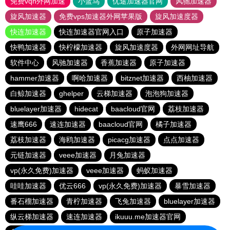
免费vqn外网加速
小蓝鸟
优途加速器官网
风驰加速器
旋风加速器
免费vps加速器外网苹果版
旋风加速度器
快连加速器
快连加速器官网入口
原子加速器
快鸭加速器
快柠檬加速器
旋风加速度器
外网网址导航
软件中心
风驰加速器
香蕉加速器
原子加速器
hammer加速器
啊哈加速器
bitznet加速器
西柚加速器
白鲸加速器
ghelper
云梯加速器
泡泡狗加速器
bluelayer加速器
hidecat
baacloud官网
荔枝加速器
速鹰666
速连加速器
baacloud官网
橘子加速器
荔枝加速器
海鸥加速器
picacg加速器
点点加速器
元链加速器
veee加速器
月兔加速器
vp(永久免费)加速器
veee加速器
蚂蚁加速器
哇哇加速器
优云666
vp(永久免费)加速器
暴雪加速器
番石榴加速器
青柠加速器
飞兔加速器
bluelayer加速器
纵云梯加速器
速连加速器
ikuuu.me加速器官网