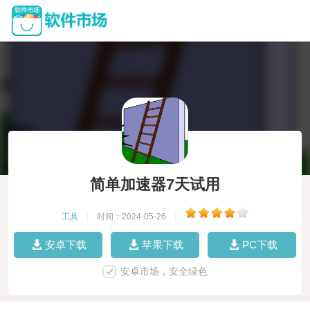
简单加速器7天试用
工具
|
时间：2024-05-26
|
安卓下载
苹果下载
PC下载
安卓市场，安全绿色