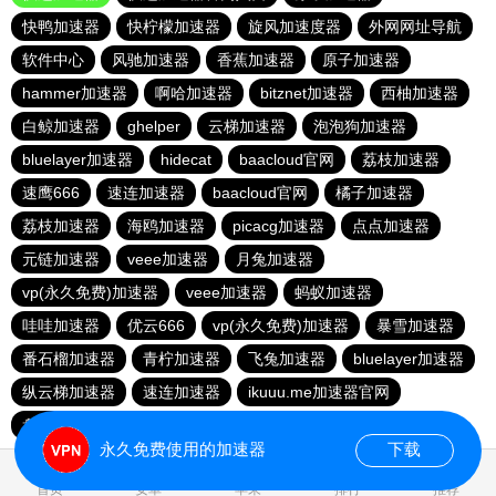
快鸭加速器
快柠檬加速器
旋风加速度器
外网网址导航
软件中心
风驰加速器
香蕉加速器
原子加速器
hammer加速器
啊哈加速器
bitznet加速器
西柚加速器
白鲸加速器
ghelper
云梯加速器
泡泡狗加速器
bluelayer加速器
hidecat
baacloud官网
荔枝加速器
速鹰666
速连加速器
baacloud官网
橘子加速器
荔枝加速器
海鸥加速器
picacg加速器
点点加速器
元链加速器
veee加速器
月兔加速器
vp(永久免费)加速器
veee加速器
蚂蚁加速器
哇哇加速器
优云666
vp(永久免费)加速器
暴雪加速器
番石榴加速器
青柠加速器
飞兔加速器
bluelayer加速器
纵云梯加速器
速连加速器
ikuuu.me加速器官网
盘古加速器
永久免费使用的加速器
下载
0.085412s
首页
安卓
苹果
排行
推荐