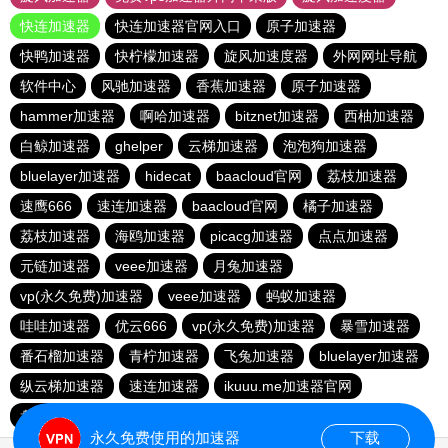
快连加速器
快连加速器官网入口
原子加速器
快鸭加速器
快柠檬加速器
旋风加速度器
外网网址导航
软件中心
风驰加速器
香蕉加速器
原子加速器
hammer加速器
啊哈加速器
bitznet加速器
西柚加速器
白鲸加速器
ghelper
云梯加速器
泡泡狗加速器
bluelayer加速器
hidecat
baacloud官网
荔枝加速器
速鹰666
速连加速器
baacloud官网
橘子加速器
荔枝加速器
海鸥加速器
picacg加速器
点点加速器
元链加速器
veee加速器
月兔加速器
vp(永久免费)加速器
veee加速器
蚂蚁加速器
哇哇加速器
优云666
vp(永久免费)加速器
暴雪加速器
番石榴加速器
青柠加速器
飞兔加速器
bluelayer加速器
纵云梯加速器
速连加速器
ikuuu.me加速器官网
盘古加速器
永久免费使用的加速器
下载