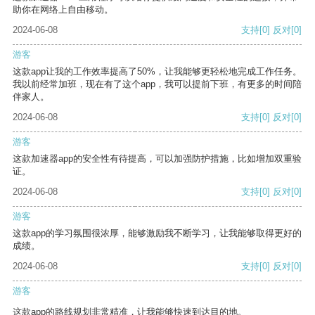
助你在网络上自由移动。
2024-06-08
支持
[0]
反对
[0]
游客
这款app让我的工作效率提高了50%，让我能够更轻松地完成工作任务。
我以前经常加班，现在有了这个app，我可以提前下班，有更多的时间陪
伴家人。
2024-06-08
支持
[0]
反对
[0]
游客
这款加速器app的安全性有待提高，可以加强防护措施，比如增加双重验
证。
2024-06-08
支持
[0]
反对
[0]
游客
这款app的学习氛围很浓厚，能够激励我不断学习，让我能够取得更好的
成绩。
2024-06-08
支持
[0]
反对
[0]
游客
这款app的路线规划非常精准，让我能够快速到达目的地。