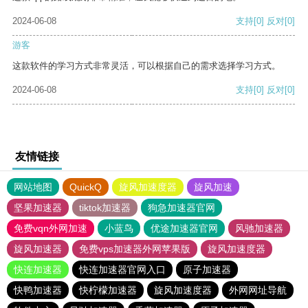
2024-06-08
支持
[0]
反对
[0]
游客
这款软件的学习方式非常灵活，可以根据自己的需求选择学习方式。
2024-06-08
支持
[0]
反对
[0]
友情链接
网站地图
QuickQ
旋风加速度器
旋风加速
坚果加速器
tiktok加速器
狗急加速器官网
免费vqn外网加速
小蓝鸟
优途加速器官网
风驰加速器
旋风加速器
免费vps加速器外网苹果版
旋风加速度器
快连加速器
快连加速器官网入口
原子加速器
快鸭加速器
快柠檬加速器
旋风加速度器
外网网址导航