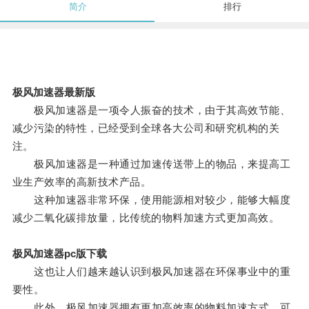
简介
排行
极风加速器最新版
极风加速器是一项令人振奋的技术，由于其高效节能、
减少污染的特性，已经受到全球各大公司和研究机构的关
注。
极风加速器是一种通过加速传送带上的物品，来提高工
业生产效率的高新技术产品。
这种加速器非常环保，使用能源相对较少，能够大幅度
减少二氧化碳排放量，比传统的物料加速方式更加高效。
极风加速器pc版下载
这也让人们越来越认识到极风加速器在环保事业中的重
要性。
此外，极风加速器拥有更加高效率的物料加速方式，可