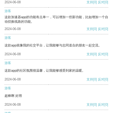
2024-06-08
支持
[0]
反对
[0]
游客
这款加速器app的功能有点单一，可以增加一些新功能，比如增加一个自
动切换线路的功能。
2024-06-08
支持
[0]
反对
[0]
游客
这款app就像我的社交平台，让我能够与志同道合的朋友一起交流。
2024-06-08
支持
[0]
反对
[0]
游客
这款app的社区氛围很温馨，让我能够感受到家的温暖。
2024-06-08
支持
[0]
反对
[0]
游客
超棒啊 好用
2024-06-08
支持
[0]
反对
[0]