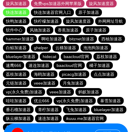
旋风加速器
免费vps加速器外网苹果版
旋风加速度器
快连加速器
快连加速器官网入口
原子加速器
快鸭加速器
快柠檬加速器
旋风加速度器
外网网址导航
软件中心
风驰加速器
香蕉加速器
原子加速器
hammer加速器
啊哈加速器
bitznet加速器
西柚加速器
白鲸加速器
ghelper
云梯加速器
泡泡狗加速器
bluelayer加速器
hidecat
baacloud官网
荔枝加速器
速鹰666
速连加速器
baacloud官网
橘子加速器
荔枝加速器
海鸥加速器
picacg加速器
点点加速器
元链加速器
veee加速器
月兔加速器
vp(永久免费)加速器
veee加速器
蚂蚁加速器
哇哇加速器
优云666
vp(永久免费)加速器
暴雪加速器
番石榴加速器
青柠加速器
飞兔加速器
bluelayer加速器
纵云梯加速器
速连加速器
ikuuu.me加速器官网
盘古加速器