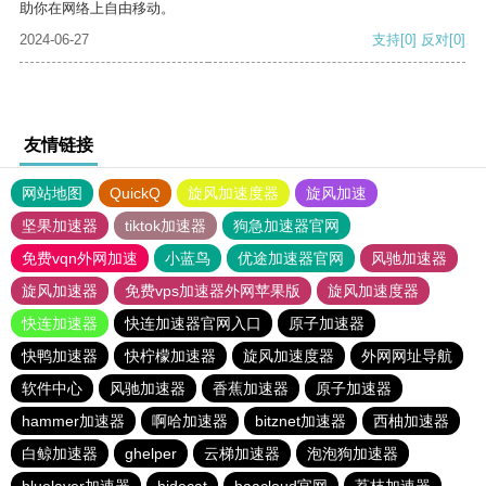
助你在网络上自由移动。
2024-06-27
支持
[0]
反对
[0]
友情链接
网站地图
QuickQ
旋风加速度器
旋风加速
坚果加速器
tiktok加速器
狗急加速器官网
免费vqn外网加速
小蓝鸟
优途加速器官网
风驰加速器
旋风加速器
免费vps加速器外网苹果版
旋风加速度器
快连加速器
快连加速器官网入口
原子加速器
快鸭加速器
快柠檬加速器
旋风加速度器
外网网址导航
软件中心
风驰加速器
香蕉加速器
原子加速器
hammer加速器
啊哈加速器
bitznet加速器
西柚加速器
白鲸加速器
ghelper
云梯加速器
泡泡狗加速器