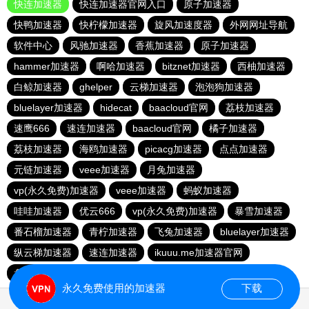
快连加速器
快连加速器官网入口
原子加速器
快鸭加速器
快柠檬加速器
旋风加速度器
外网网址导航
软件中心
风驰加速器
香蕉加速器
原子加速器
hammer加速器
啊哈加速器
bitznet加速器
西柚加速器
白鲸加速器
ghelper
云梯加速器
泡泡狗加速器
bluelayer加速器
hidecat
baacloud官网
荔枝加速器
速鹰666
速连加速器
baacloud官网
橘子加速器
荔枝加速器
海鸥加速器
picacg加速器
点点加速器
元链加速器
veee加速器
月兔加速器
vp(永久免费)加速器
veee加速器
蚂蚁加速器
哇哇加速器
优云666
vp(永久免费)加速器
暴雪加速器
番石榴加速器
青柠加速器
飞兔加速器
bluelayer加速器
纵云梯加速器
速连加速器
ikuuu.me加速器官网
盘古加速器
永久免费使用的加速器
下载