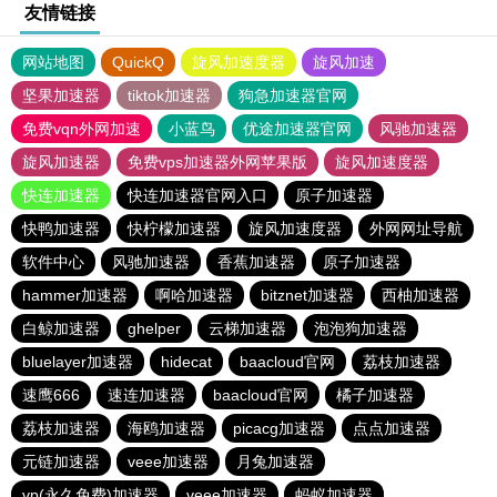
友情链接
网站地图
QuickQ
旋风加速度器
旋风加速
坚果加速器
tiktok加速器
狗急加速器官网
免费vqn外网加速
小蓝鸟
优途加速器官网
风驰加速器
旋风加速器
免费vps加速器外网苹果版
旋风加速度器
快连加速器
快连加速器官网入口
原子加速器
快鸭加速器
快柠檬加速器
旋风加速度器
外网网址导航
软件中心
风驰加速器
香蕉加速器
原子加速器
hammer加速器
啊哈加速器
bitznet加速器
西柚加速器
白鲸加速器
ghelper
云梯加速器
泡泡狗加速器
bluelayer加速器
hidecat
baacloud官网
荔枝加速器
速鹰666
速连加速器
baacloud官网
橘子加速器
荔枝加速器
海鸥加速器
picacg加速器
点点加速器
元链加速器
veee加速器
月兔加速器
vp(永久免费)加速器
veee加速器
蚂蚁加速器