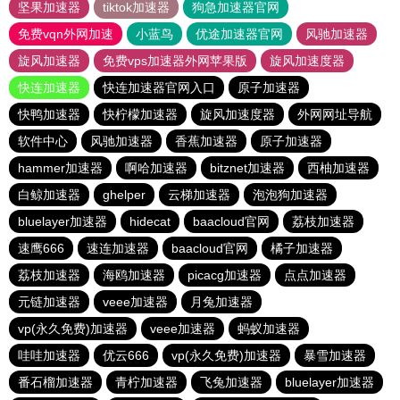
坚果加速器
tiktok加速器
狗急加速器官网
免费vqn外网加速
小蓝鸟
优途加速器官网
风驰加速器
旋风加速器
免费vps加速器外网苹果版
旋风加速度器
快连加速器
快连加速器官网入口
原子加速器
快鸭加速器
快柠檬加速器
旋风加速度器
外网网址导航
软件中心
风驰加速器
香蕉加速器
原子加速器
hammer加速器
啊哈加速器
bitznet加速器
西柚加速器
白鲸加速器
ghelper
云梯加速器
泡泡狗加速器
bluelayer加速器
hidecat
baacloud官网
荔枝加速器
速鹰666
速连加速器
baacloud官网
橘子加速器
荔枝加速器
海鸥加速器
picacg加速器
点点加速器
元链加速器
veee加速器
月兔加速器
vp(永久免费)加速器
veee加速器
蚂蚁加速器
哇哇加速器
优云666
vp(永久免费)加速器
暴雪加速器
番石榴加速器
青柠加速器
飞兔加速器
bluelayer加速器