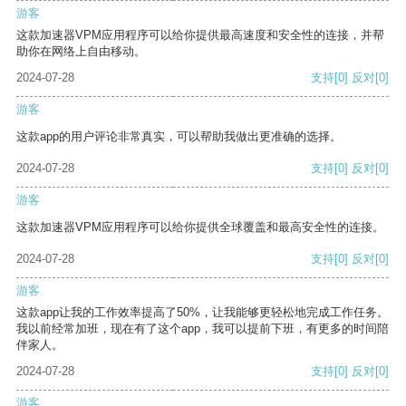
游客
这款加速器VPM应用程序可以给你提供最高速度和安全性的连接，并帮
助你在网络上自由移动。
2024-07-28
支持
[0]
反对
[0]
游客
这款app的用户评论非常真实，可以帮助我做出更准确的选择。
2024-07-28
支持
[0]
反对
[0]
游客
这款加速器VPM应用程序可以给你提供全球覆盖和最高安全性的连接。
2024-07-28
支持
[0]
反对
[0]
游客
这款app让我的工作效率提高了50%，让我能够更轻松地完成工作任务。
我以前经常加班，现在有了这个app，我可以提前下班，有更多的时间陪
伴家人。
2024-07-28
支持
[0]
反对
[0]
游客