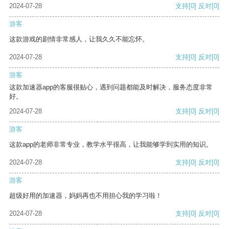
2024-07-28
支持
[0]
反对
[0]
游客
这款游戏的剧情非常感人，让我久久不能忘怀。
2024-07-28
支持
[0]
反对
[0]
游客
这款加速器app的客服很贴心，遇到问题都能及时解决，服务态度非常
好。
2024-07-28
支持
[0]
反对
[0]
游客
这款app的老师非常专业，教学水平很高，让我能够学到实用的知识。
2024-07-28
支持
[0]
反对
[0]
游客
超级好用的加速器，妈妈再也不用担心我的学习啦！
2024-07-28
支持
[0]
反对
[0]