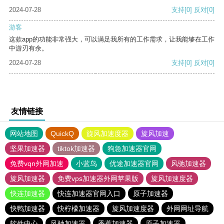
2024-07-28
支持
[0]
反对
[0]
游客
这款app的功能非常强大，可以满足我所有的工作需求，让我能够在工作
中游刃有余。
2024-07-28
支持
[0]
反对
[0]
友情链接
网站地图
QuickQ
旋风加速度器
旋风加速
坚果加速器
tiktok加速器
狗急加速器官网
免费vqn外网加速
小蓝鸟
优途加速器官网
风驰加速器
旋风加速器
免费vps加速器外网苹果版
旋风加速度器
快连加速器
快连加速器官网入口
原子加速器
快鸭加速器
快柠檬加速器
旋风加速度器
外网网址导航
软件中心
风驰加速器
香蕉加速器
原子加速器