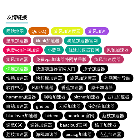
友情链接
网站地图
QuickQ
旋风加速度器
旋风加速
坚果加速器
tiktok加速器
狗急加速器官网
免费vqn外网加速
小蓝鸟
优途加速器官网
风驰加速器
旋风加速器
免费vps加速器外网苹果版
旋风加速度器
快连加速器
快连加速器官网入口
原子加速器
快鸭加速器
快柠檬加速器
旋风加速度器
外网网址导航
软件中心
风驰加速器
香蕉加速器
原子加速器
hammer加速器
啊哈加速器
bitznet加速器
西柚加速器
白鲸加速器
ghelper
云梯加速器
泡泡狗加速器
bluelayer加速器
hidecat
baacloud官网
荔枝加速器
速鹰666
速连加速器
baacloud官网
橘子加速器
荔枝加速器
海鸥加速器
picacg加速器
点点加速器