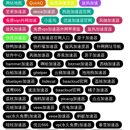
网站地图
QuickQ
旋风加速度器
旋风加速
坚果加速器
tiktok加速器
狗急加速器官网
免费vqn外网加速
小蓝鸟
优途加速器官网
风驰加速器
旋风加速器
免费vps加速器外网苹果版
旋风加速度器
快连加速器
快连加速器官网入口
原子加速器
快鸭加速器
快柠檬加速器
旋风加速度器
外网网址导航
软件中心
风驰加速器
香蕉加速器
原子加速器
hammer加速器
啊哈加速器
bitznet加速器
西柚加速器
白鲸加速器
ghelper
云梯加速器
泡泡狗加速器
bluelayer加速器
hidecat
baacloud官网
荔枝加速器
速鹰666
速连加速器
baacloud官网
橘子加速器
荔枝加速器
海鸥加速器
picacg加速器
点点加速器
元链加速器
veee加速器
月兔加速器
vp(永久免费)加速器
veee加速器
蚂蚁加速器
哇哇加速器
优云666
vp(永久免费)加速器
暴雪加速器