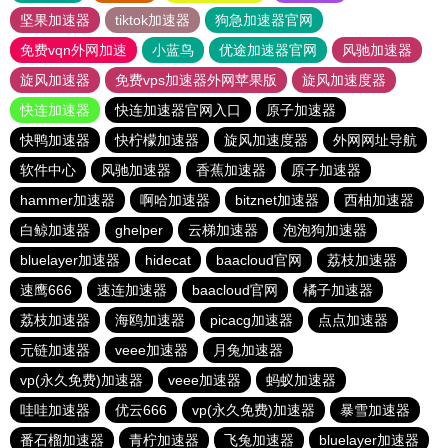
坚果加速器
tiktok加速器
狗急加速器官网
免费vqn外网加速
小蓝鸟
优途加速器官网
风驰加速器
旋风加速器
免费vps加速器外网苹果版
旋风加速度器
快连加速器
快连加速器官网入口
原子加速器
快鸭加速器
快柠檬加速器
旋风加速度器
外网网址导航
软件中心
风驰加速器
香蕉加速器
原子加速器
hammer加速器
啊哈加速器
bitznet加速器
西柚加速器
白鲸加速器
ghelper
云梯加速器
泡泡狗加速器
bluelayer加速器
hidecat
baacloud官网
荔枝加速器
速鹰666
速连加速器
baacloud官网
橘子加速器
荔枝加速器
海鸥加速器
picacg加速器
点点加速器
元链加速器
veee加速器
月兔加速器
vp(永久免费)加速器
veee加速器
蚂蚁加速器
哇哇加速器
优云666
vp(永久免费)加速器
暴雪加速器
番石榴加速器
青柠加速器
飞兔加速器
bluelayer加速器