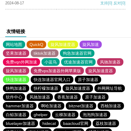
2024-08-17
支持
[0]
反对
[0]
友情链接
网站地图
QuickQ
旋风加速度器
旋风加速
坚果加速器
tiktok加速器
狗急加速器官网
免费vqn外网加速
小蓝鸟
优途加速器官网
风驰加速器
旋风加速器
免费vps加速器外网苹果版
旋风加速度器
快连加速器
快连加速器官网入口
原子加速器
快鸭加速器
快柠檬加速器
旋风加速度器
外网网址导航
软件中心
风驰加速器
香蕉加速器
原子加速器
hammer加速器
啊哈加速器
bitznet加速器
西柚加速器
白鲸加速器
ghelper
云梯加速器
泡泡狗加速器
bluelayer加速器
hidecat
baacloud官网
荔枝加速器